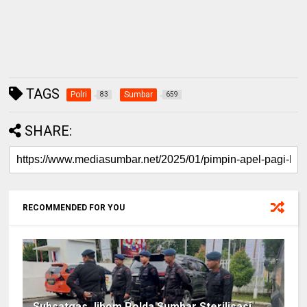
TAGS
Polri
Sumbar
83
659
SHARE:
RECOMMENDED FOR YOU
Subsatgas Jibom Polda Sumbar Sterilisasi