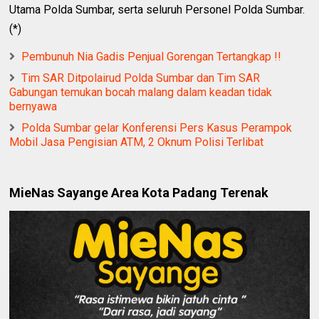
Utama Polda Sumbar, serta seluruh Personel Polda Sumbar.
(*)
Pembunuh Nia Gadis Penjual Gorengan Tertangkap !!
Tim SAR Ditpolairud Polda Sumbar dan Tim SAR
Gabungan temukan bocah malang dalam keadan tidak
bernyawa
Polda Sumbar gelar Konferensi Pers Kasus Perampok
Mobil Jasa Pengisian ATM, 2 Oknum Polisi Terlibat
MieNas Sayange Area Kota Padang Terenak