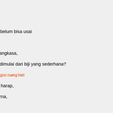
 belum bisa usai
i angkasa,
imulai dari biji yang sederhana?
gisi ruang hati
n harap,
urna,