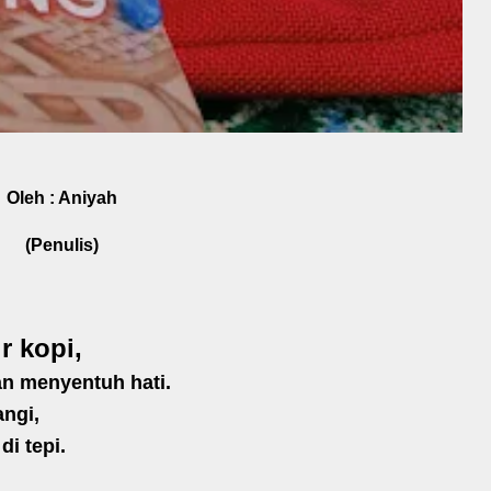
Oleh : Aniyah
(Penulis)
ir kopi,
an menyentuh hati.
nangi,
di tepi.