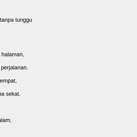
 tanpa tunggu
mi halaman,
g perjalanan.
 tempat,
pa sekat.
malam,