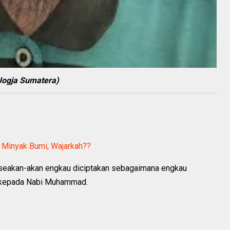
i Jogja Sumatera)
l Minyak Bumi, Wajarkah??
, seakan-akan engkau diciptakan sebagaimana engkau
bit kepada Nabi Muhammad.