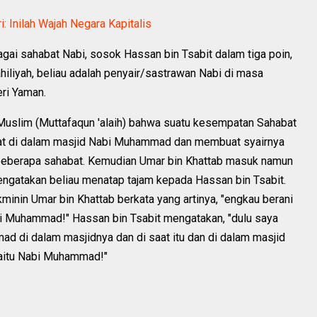
i: Inilah Wajah Negara Kapitalis
gai sahabat Nabi, sosok Hassan bin Tsabit dalam tiga poin,
hiliyah, beliau adalah penyair/sastrawan Nabi di masa
ri Yaman.
 Muslim (Muttafaqun 'alaih) bahwa suatu kesempatan Sahabat
pat di dalam masjid Nabi Muhammad dan membuat syairnya
n beberapa sahabat. Kemudian Umar bin Khattab masuk namun
engatakan beliau menatap tajam kepada Hassan bin Tsabit.
minin Umar bin Khattab berkata yang artinya, "engkau berani
i Muhammad!" Hassan bin Tsabit mengatakan, "dulu saya
d di dalam masjidnya dan di saat itu dan di dalam masjid
yaitu Nabi Muhammad!"