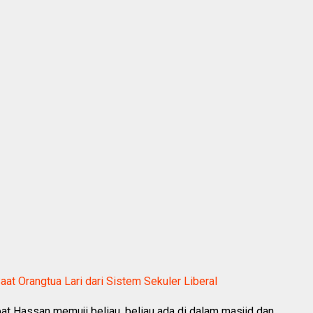
aat Orangtua Lari dari Sistem Sekuler Liberal
t Hassan memuji beliau, beliau ada di dalam masjid dan