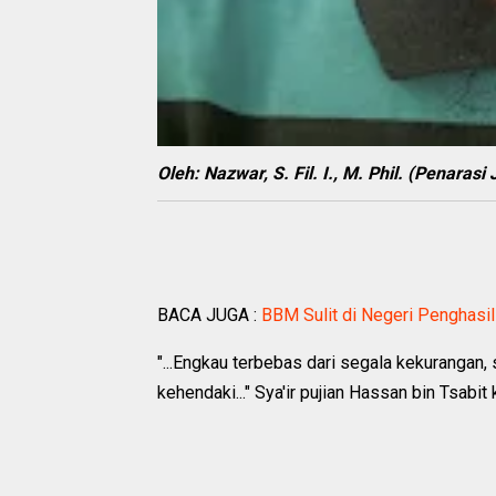
Oleh: Nazwar, S. Fil. I., M. Phil. (Penaras
BACA JUGA :
BBM Sulit di Negeri Penghasi
"...Engkau terbebas dari segala kekurangan
kehendaki..." Sya'ir pujian Hassan bin Tsa