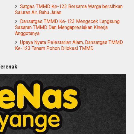
Satgas TMMD Ke-123 Bersama Warga bersihkan
Saluran Air, Bahu Jalan
Dansatgas TMMD Ke-123 Mengecek Langsung
Sasaran TMMD Dan Mengapresiakan Kinerja
Anggotanya
Upaya Nyata Pelestarian Alam, Dansatgas TMMD
Ke-123 Tanam Pohon Dilokasi TMMD
Terenak