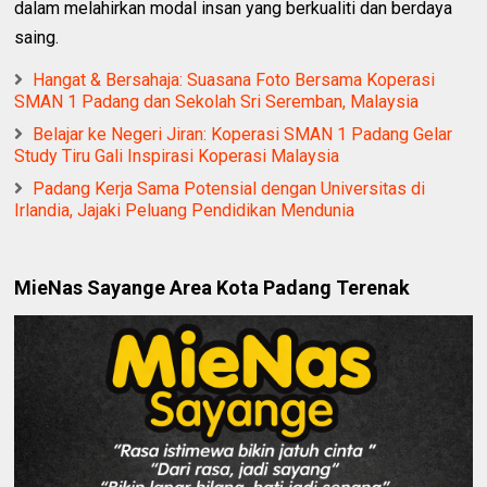
dalam melahirkan modal insan yang berkualiti dan berdaya
saing.
Hangat & Bersahaja: Suasana Foto Bersama Koperasi
SMAN 1 Padang dan Sekolah Sri Seremban, Malaysia
Belajar ke Negeri Jiran: Koperasi SMAN 1 Padang Gelar
Study Tiru Gali Inspirasi Koperasi Malaysia ‎
Padang Kerja Sama Potensial dengan Universitas di
Irlandia, Jajaki Peluang Pendidikan Mendunia
MieNas Sayange Area Kota Padang Terenak