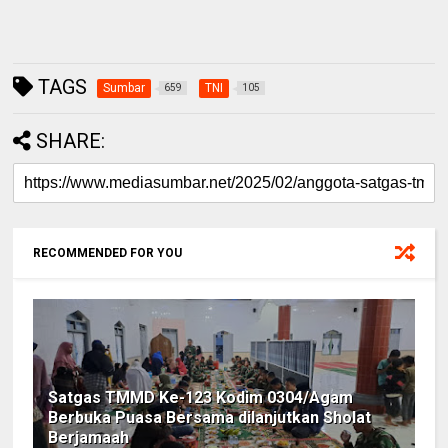
TAGS
Sumbar
TNI
659
105
SHARE:
RECOMMENDED FOR YOU
Satgas TMMD Ke-123 Kodim 0304/Agam
Berbuka Puasa Bersama dilanjutkan Sholat
Berjamaah