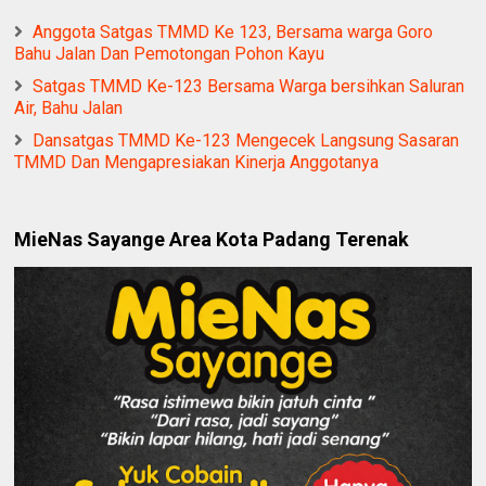
Anggota Satgas TMMD Ke 123, Bersama warga Goro
Bahu Jalan Dan Pemotongan Pohon Kayu
Satgas TMMD Ke-123 Bersama Warga bersihkan Saluran
Air, Bahu Jalan
Dansatgas TMMD Ke-123 Mengecek Langsung Sasaran
TMMD Dan Mengapresiakan Kinerja Anggotanya
MieNas Sayange Area Kota Padang Terenak