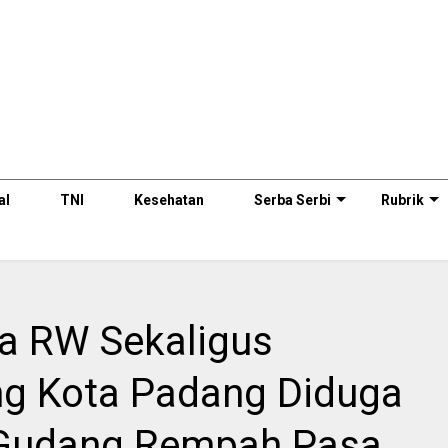
al
TNI
Kesehatan
Serba Serbi
Rubrik
ua RW Sekaligus
g Kota Padang Diduga
 Gudang Rempah Pasa