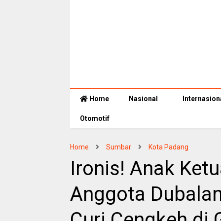
Home
Nasional
Internasion
Otomotif
Home
Sumbar
Kota Padang
Ironis! Anak Ket
Anggota Dubalan
Curi Cengkeh di