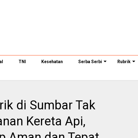
al
TNI
Kesehatan
Serba Serbi
Rubrik
ik di Sumbar Tak
anan Kereta Api,
ap Aman dan Tepat