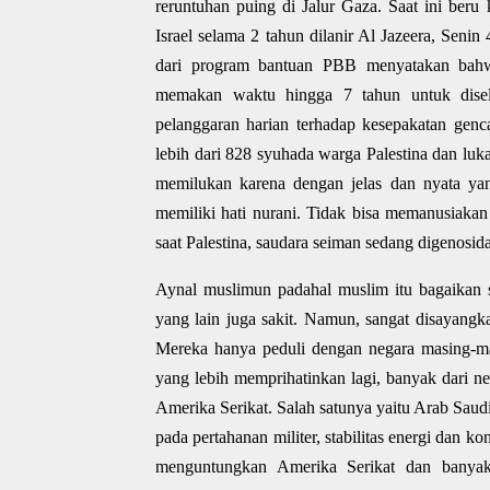
reruntuhan puing di Jalur Gaza. Saat ini beru
Israel selama 2 tahun dilanir Al Jazeera, Seni
dari program bantuan PBB menyatakan bahwa 
memakan waktu hingga 7 tahun untuk disele
pelanggaran harian terhadap kesepakatan genc
lebih dari 828 syuhada warga Palestina dan luk
memilukan karena dengan jelas dan nyata yan
memiliki hati nurani. Tidak bisa memanusiaka
saat Palestina, saudara seiman sedang digenosida
Aynal muslimun padahal muslim itu bagaikan s
yang lain juga sakit. Namun, sangat disayangka
Mereka hanya peduli dengan negara masing-mas
yang lebih memprihatinkan lagi, banyak dari n
Amerika Serikat. Salah satunya yaitu Arab Sau
pada pertahanan militer, stabilitas energi dan k
menguntungkan Amerika Serikat dan banya