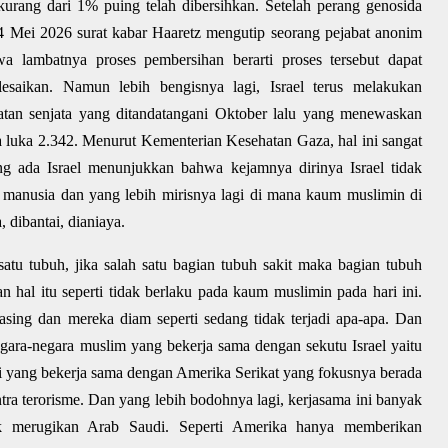
 kurang dari 1% puing telah dibersihkan. Setelah perang genosida
n 4 Mei 2026 surat kabar Haaretz mengutip seorang pejabat anonim
lambatnya proses pembersihan berarti proses tersebut dapat
saikan. Namun lebih bengisnya lagi, Israel terus melakukan
atan senjata yang ditandatangani Oktober lalu yang menewaskan
a luka 2.342. Menurut Kementerian Kesehatan Gaza, hal ini sangat
g ada Israel menunjukkan bahwa kejamnya dirinya Israel tidak
n manusia dan yang lebih mirisnya lagi di mana kaum muslimin di
, dibantai, dianiaya.
atu tubuh, jika salah satu bagian tubuh sakit maka bagian tubuh
n hal itu seperti tidak berlaku pada kaum muslimin pada hari ini.
ing dan mereka diam seperti sedang tidak terjadi apa-apa. Dan
egara-negara muslim yang bekerja sama dengan sekutu Israel yaitu
di yang bekerja sama dengan Amerika Serikat yang fokusnya berada
ontra terorisme. Dan yang lebih bodohnya lagi, kerjasama ini banyak
k merugikan Arab Saudi. Seperti Amerika hanya memberikan