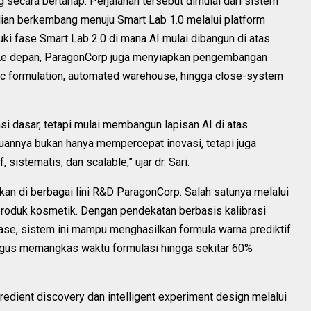
secara bertahap. Perjalanan tersebut dimulai dari sistem
ian berkembang menuju Smart Lab 1.0 melalui platform
ki fase Smart Lab 2.0 di mana AI mulai dibangun di atas
asi. Ke depan, ParagonCorp juga menyiapkan pengembangan
c formulation, automated warehouse, hingga close-system
asi dasar, tetapi mulai membangun lapisan AI di atas
Tujuannya bukan hanya mempercepat inovasi, tetapi juga
sistematis, dan scalable,” ujar dr. Sari.
kan di berbagai lini R&D ParagonCorp. Salah satunya melalui
produk kosmetik. Dengan pendekatan berbasis kalibrasi
base, sistem ini mampu menghasilkan formula warna prediktif
ligus memangkas waktu formulasi hingga sekitar 60%
dient discovery dan intelligent experiment design melalui