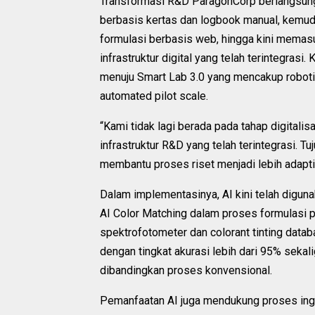
Transformasi R&D ParagonCorp berlangsung 
berbasis kertas dan logbook manual, kemud
formulasi berbasis web, hingga kini memasu
infrastruktur digital yang telah terintegr
menuju Smart Lab 3.0 yang mencakup roboti
automated pilot scale.
“Kami tidak lagi berada pada tahap digitalis
infrastruktur R&D yang telah terintegrasi. 
membantu proses riset menjadi lebih adaptif, 
Dalam implementasinya, AI kini telah diguna
AI Color Matching dalam proses formulasi 
spektrofotometer dan colorant tinting data
dengan tingkat akurasi lebih dari 95% seka
dibandingkan proses konvensional.
Pemanfaatan AI juga mendukung proses ingre