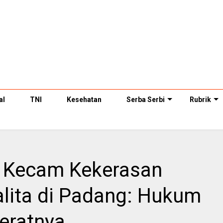
al
TNI
Kesehatan
Serba Serbi
Rubrik
i Kecam Kekerasan
alita di Padang: Hukum
eratnya