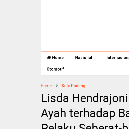
Home
Nasional
Internasion
Otomotif
Home
Kota Padang
Lisda Hendrajon
Ayah terhadap B
Pelaku Seberat-b