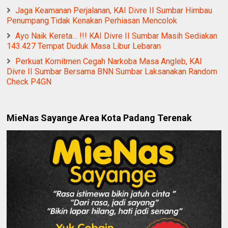
Jaga Keamanan Perjalanan, KAI Divre II Sumbar Himbau
Penumpang Tidak Kenakan Perhiasan Mencolok
Ayo Naik Kereta… !!! KAI Divre II Sumbar Masih Sediakan
143.427 Tempat Duduk Masa Libur Lebaran
Perkuat Komitmen Cegah Narkoba Masa Angleb, KAI
Divre II Sumbar Bersama BNN Sumbar Laksanakan Random
Check P4GN
MieNas Sayange Area Kota Padang Terenak