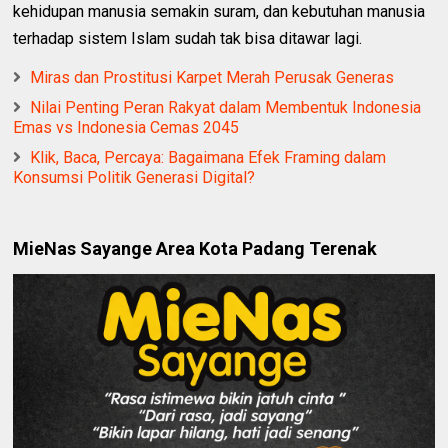
kehidupan manusia semakin suram, dan kebutuhan manusia
terhadap sistem Islam sudah tak bisa ditawar lagi.
Miras dan Prostitusi Karpet Merah Perusak Generas
Nilai Penting Peran Rakyat dalam Membentuk Indonesia
Emas vs Indonesia Cemas 2045
Klik, Baca, Percaya: Bagaimana Efek Framing dalam
Konsumsi Politik Generasi Digital?
MieNas Sayange Area Kota Padang Terenak