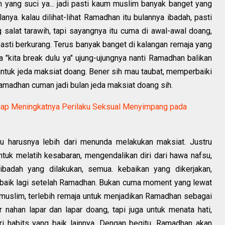
ang suci ya... jadi pasti kaum muslim banyak banget yang
a. kalau dilihat-lihat Ramadhan itu bulannya ibadah, pasti
 salat tarawih, tapi sayangnya itu cuma di awal-awal doang,
sti berkurang. Terus banyak banget di kalangan remaja yang
"kita break dulu ya" ujung-ujungnya nanti Ramadhan balikan
untuk jeda maksiat doang. Bener sih mau taubat, memperbaiki
 Ramadhan cuman jadi bulan jeda maksiat doang sih.
dap Meningkatnya Perilaku Seksual Menyimpang pada
u harusnya lebih dari menunda melakukan maksiat. Justru
uk melatih kesabaran, mengendalikan diri dari hawa nafsu,
badah yang dilakukan, semua. kebaikan yang dikerjakan,
ih baik lagi setelah Ramadhan. Bukan cuma moment yang lewat
m muslim, terlebih remaja untuk menjadikan Ramadhan sebagai
nahan lapar dan lapar doang, tapi juga untuk menata hati,
ri habits yang baik lainnya. Dengan begitu, Ramadhan akan