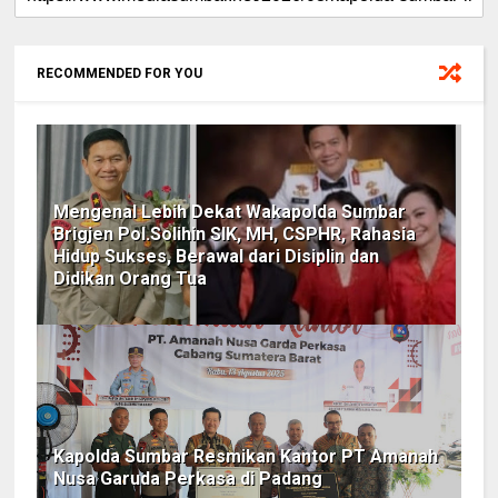
RECOMMENDED FOR YOU
Mengenal Lebih Dekat Wakapolda Sumbar
Brigjen Pol.Solihin SIK, MH, CSPHR, Rahasia
Hidup Sukses, Berawal dari Disiplin dan
Didikan Orang Tua
Kapolda Sumbar Resmikan Kantor PT Amanah
Nusa Garuda Perkasa di Padang