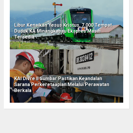
Libur Kenaikan Yesus Kristus, 7.000 Tempat
Duduk KA Minangkabau Ekspres Masih
Tersedia
KAI Divre II Sumbar Pastikan Keandalan
Sarana Perkeretaapian Melalui Perawatan
Berkala