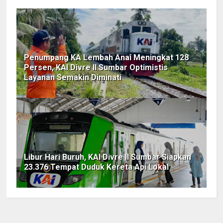
Penumpang KA Lembah Anai Meningkat 128
Persen, KAI Divre II Sumbar Optimistis
Layanan Semakin Diminati
Libur Hari Buruh, KAI Divre II Sumbar Siapkan
23.376 Tempat Duduk Kereta Api Lokal