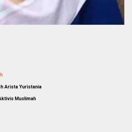
oh
h Arista Yuristania
Aktivis Muslimah