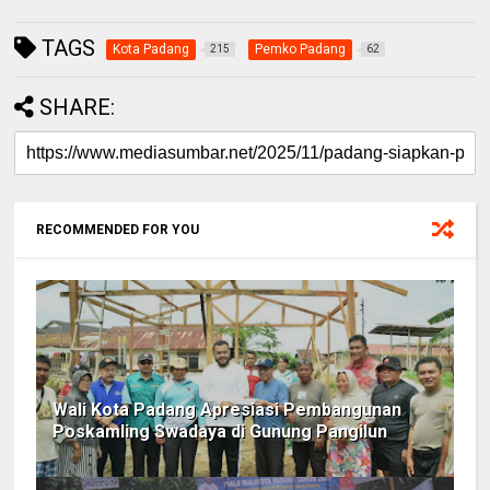
TAGS
Kota Padang
Pemko Padang
215
62
SHARE:
RECOMMENDED FOR YOU
Wali Kota Padang Apresiasi Pembangunan
Poskamling Swadaya di Gunung Pangilun