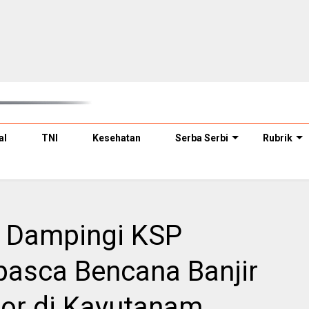
al
TNI
Kesehatan
Serba Serbi
Rubrik
 Dampingi KSP
pasca Bencana Banjir
or di Kayutanam