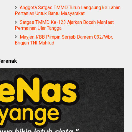
Anggota Satgas TMMD Turun Langsung ke Lahan
Pertanian Untuk Bantu Masyarakat
Satgas TMMD Ke-123 Ajarkan Bocah Manfaat
Permainan Ular Tangga
Mayjen l/BB Pimpin Serijab Danrem 032/Wbr,
Brigjen TNI Mahfud
Terenak