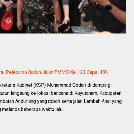
rtu Pelebaran Badan Jalan TMMD Ke-123 Capai 45%
ekretaris Kabinet (KSP) Muhammad Qodari di dampingi
turun langsung ke lokasi bencana di Kayutanam, Kabupaten
mbatan Anduriang yang roboh serta jalan Lembah Anai yang
ng melanda beberapa waktu lalu.