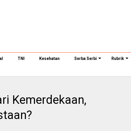
al
TNI
Kesehatan
Serba Serbi
Rubrik
ari Kemerdekaan,
staan?