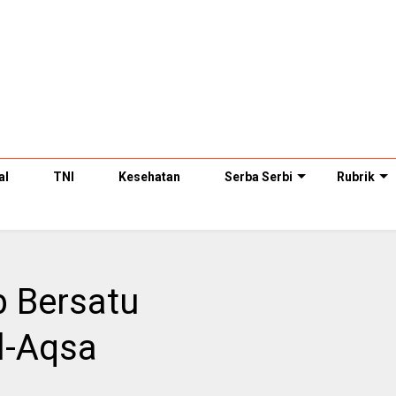
al
TNI
Kesehatan
Serba Serbi
Rubrik
b Bersatu
l-Aqsa