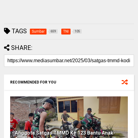
TAGS
Sumbar
TNI
659
105
SHARE:
RECOMMENDED FOR YOU
Anggota Satgas TMMD Ke 123 Bantu Anak-