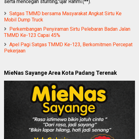
serta mencegah stunting,"ujar Rahmi.(**).
Satgas TMMD bersama Masyarakat Angkat Sirtu Ke
Mobil Dump Truck
Perkembangan Penyiraman Sirtu Pelebaran Badan Jalan
TMMD Ke-123 Capai 45%
Apel Pagi Satgas TMMD Ke-123, Berkomitmen Percepat
Pekerjaan
MieNas Sayange Area Kota Padang Terenak