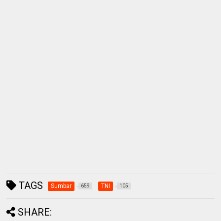
TAGS
Sumbar
TNI
659
105
SHARE: