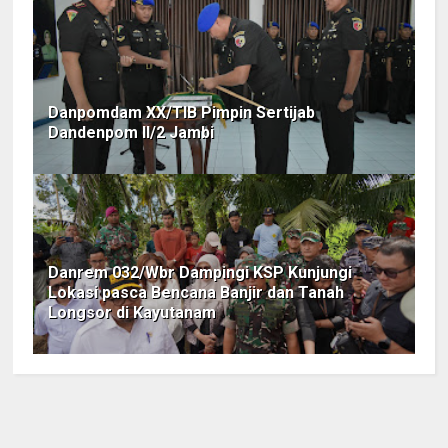
Danpomdam XX/TIB Pimpin Sertijab
Dandenpom II/2 Jambi
Danrem 032/Wbr Dampingi KSP Kunjungi
Lokasi pasca Bencana Banjir dan Tanah
Longsor di Kayutanam