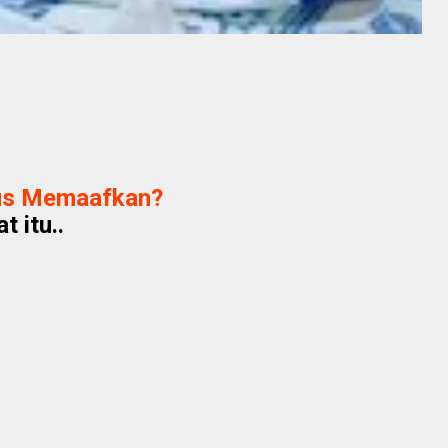
us Memaafkan?
 itu..