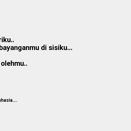
iku..
bayanganmu di sisiku...
r olehmu..
asia....