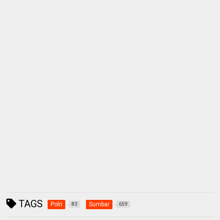
TAGS
Polri
Sumbar
83
659