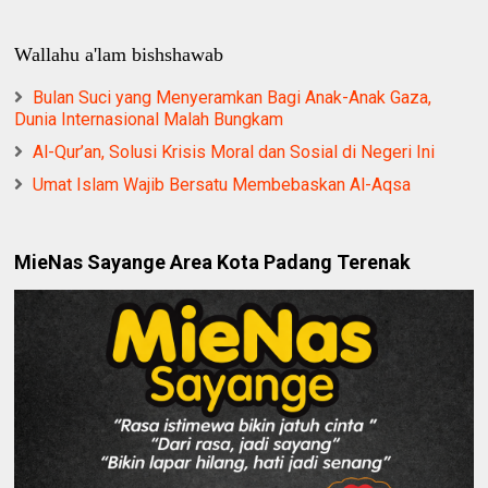
Wallahu a'lam bishshawab
Bulan Suci yang Menyeramkan Bagi Anak-Anak Gaza,
Dunia Internasional Malah Bungkam
Al-Qur’an, Solusi Krisis Moral dan Sosial di Negeri Ini
Umat Islam Wajib Bersatu Membebaskan Al-Aqsa
MieNas Sayange Area Kota Padang Terenak