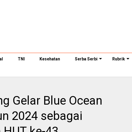
al
TNI
Kesehatan
Serba Serbi
Rubrik
ng Gelar Blue Ocean
n 2024 sebagai
 HUT ke-43