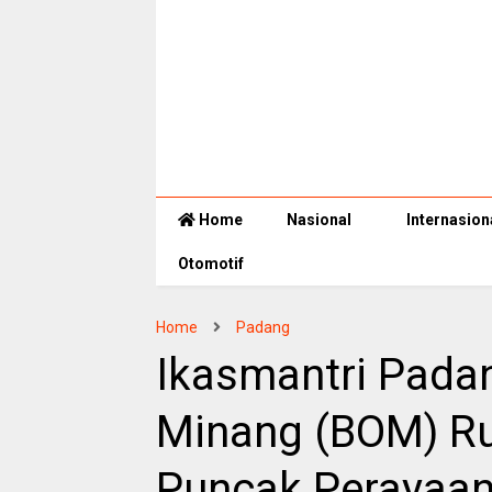
Home
Nasional
Internasion
Otomotif
Home
Padang
Ikasmantri Pada
Minang (BOM) Ru
Puncak Perayaan