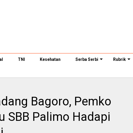
al
TNI
Kesehatan
Serba Serbi
Rubrik
dang Bagoro, Pemko
u SBB Palimo Hadapi
i