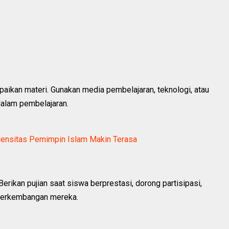
aikan materi. Gunakan media pembelajaran, teknologi, atau
dalam pembelajaran.
gensitas Pemimpin Islam Makin Terasa
erikan pujian saat siswa berprestasi, dorong partisipasi,
 perkembangan mereka.