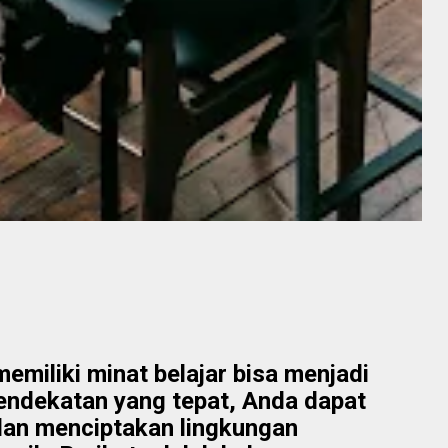
emiliki minat belajar bisa menjadi
endekatan yang tepat, Anda dapat
an menciptakan lingkungan