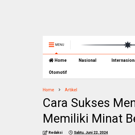
MENU
Home
Nasional
Internasion
Otomotif
Home
Artikel
Cara Sukses Men
Memiliki Minat B
Redaksi
Sabtu, Juni 22, 2024