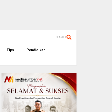
SEARCH
Tips
Pendidikan