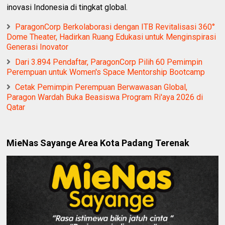
inovasi Indonesia di tingkat global.
ParagonCorp Berkolaborasi dengan ITB Revitalisasi 360°
Dome Theater, Hadirkan Ruang Edukasi untuk Menginspirasi
Generasi Inovator
Dari 3.894 Pendaftar, ParagonCorp Pilih 60 Pemimpin
Perempuan untuk Women's Space Mentorship Bootcamp
Cetak Pemimpin Perempuan Berwawasan Global,
Paragon Wardah Buka Beasiswa Program Ri'aya 2026 di
Qatar
MieNas Sayange Area Kota Padang Terenak