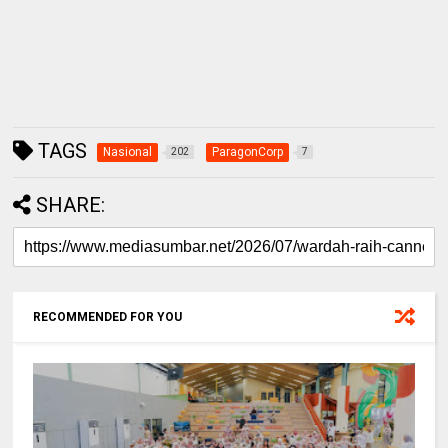
TAGS
Nasional
ParagonCorp
202
7
SHARE:
RECOMMENDED FOR YOU