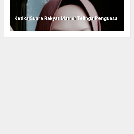
Ketika Suara Rakyat Mati di Telinga Penguasa