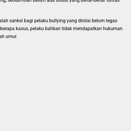
ang, seolah-olah belum ada solusi yang benar-benar tuntas
lah sanksi bagi pelaku bullying yang dinilai belum tegas
eberapa kasus, pelaku bahkan tidak mendapatkan hukuman
ah umur.