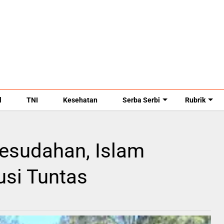
l
TNI
Kesehatan
Serba Serbi
Rubrik
kesudahan, Islam
si Tuntas