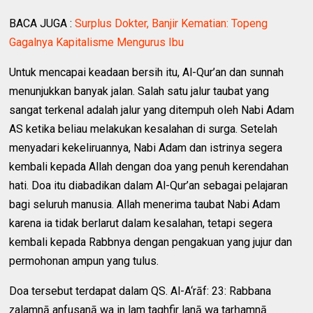
BACA JUGA :
Surplus Dokter, Banjir Kematian: Topeng
Gagalnya Kapitalisme Mengurus Ibu
Untuk mencapai keadaan bersih itu, Al-Qur’an dan sunnah
menunjukkan banyak jalan. Salah satu jalur taubat yang
sangat terkenal adalah jalur yang ditempuh oleh Nabi Adam
AS ketika beliau melakukan kesalahan di surga. Setelah
menyadari kekeliruannya, Nabi Adam dan istrinya segera
kembali kepada Allah dengan doa yang penuh kerendahan
hati. Doa itu diabadikan dalam Al-Qur’an sebagai pelajaran
bagi seluruh manusia. Allah menerima taubat Nabi Adam
karena ia tidak berlarut dalam kesalahan, tetapi segera
kembali kepada Rabbnya dengan pengakuan yang jujur dan
permohonan ampun yang tulus.
Doa tersebut terdapat dalam QS. Al-A‘rāf: 23: Rabbana
ẓalamnā anfusanā wa in lam taghfir lanā wa tarḥamnā