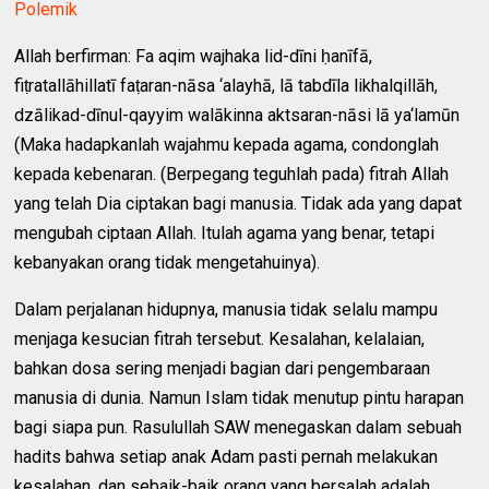
Polemik
Allah berfirman: Fa aqim wajhaka lid-dīni ḥanīfā,
fiṭratallāhillatī faṭaran-nāsa ‘alayhā, lā tabdīla likhalqillāh,
dzālikad-dīnul-qayyim walākinna aktsaran-nāsi lā ya‘lamūn
(Maka hadapkanlah wajahmu kepada agama, condonglah
kepada kebenaran. (Berpegang teguhlah pada) fitrah Allah
yang telah Dia ciptakan bagi manusia. Tidak ada yang dapat
mengubah ciptaan Allah. Itulah agama yang benar, tetapi
kebanyakan orang tidak mengetahuinya).
Dalam perjalanan hidupnya, manusia tidak selalu mampu
menjaga kesucian fitrah tersebut. Kesalahan, kelalaian,
bahkan dosa sering menjadi bagian dari pengembaraan
manusia di dunia. Namun Islam tidak menutup pintu harapan
bagi siapa pun. Rasulullah SAW menegaskan dalam sebuah
hadits bahwa setiap anak Adam pasti pernah melakukan
kesalahan, dan sebaik-baik orang yang bersalah adalah