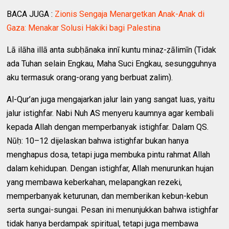
BACA JUGA :
Zionis Sengaja Menargetkan Anak-Anak di
Gaza: Menakar Solusi Hakiki bagi Palestina
Lā ilāha illā anta subḥānaka innī kuntu minaẓ-ẓālimīn (Tidak
ada Tuhan selain Engkau, Maha Suci Engkau, sesungguhnya
aku termasuk orang-orang yang berbuat zalim).
Al-Qur’an juga mengajarkan jalur lain yang sangat luas, yaitu
jalur istighfar. Nabi Nuh AS menyeru kaumnya agar kembali
kepada Allah dengan memperbanyak istighfar. Dalam QS.
Nūḥ: 10–12 dijelaskan bahwa istighfar bukan hanya
menghapus dosa, tetapi juga membuka pintu rahmat Allah
dalam kehidupan. Dengan istighfar, Allah menurunkan hujan
yang membawa keberkahan, melapangkan rezeki,
memperbanyak keturunan, dan memberikan kebun-kebun
serta sungai-sungai. Pesan ini menunjukkan bahwa istighfar
tidak hanya berdampak spiritual, tetapi juga membawa