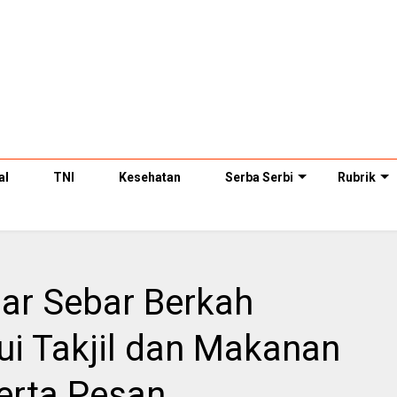
al
TNI
Kesehatan
Serba Serbi
Rubrik
bar Sebar Berkah
i Takjil dan Makanan
erta Pesan