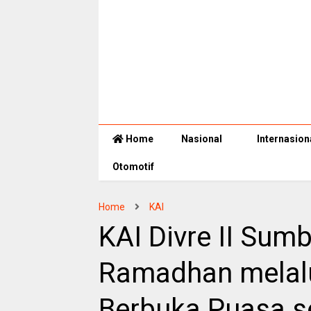
Home
Nasional
Internasion
Otomotif
Home
KAI
KAI Divre II Sum
Ramadhan melalu
Berbuka Puasa s