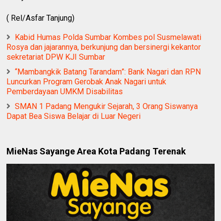
( Rel/Asfar Tanjung)
Kabid Humas Polda Sumbar Kombes pol Susmelawati
Rosya dan jajarannya, berkunjung dan bersinergi kekantor
sekretariat DPW KJI Sumbar
“Mambangkik Batang Tarandam”: Bank Nagari dan RPN
Luncurkan Program Gerobak Anak Nagari untuk
Pemberdayaan UMKM Disabilitas
SMAN 1 Padang Mengukir Sejarah, 3 Orang Siswanya
Dapat Bea Siswa Belajar di Luar Negeri
MieNas Sayange Area Kota Padang Terenak