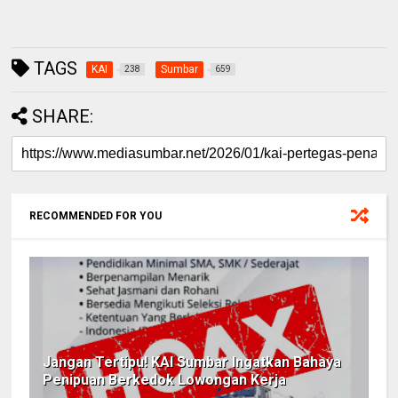
TAGS
KAI
Sumbar
238
659
SHARE:
RECOMMENDED FOR YOU
Jangan Tertipu! KAI Sumbar Ingatkan Bahaya
Penipuan Berkedok Lowongan Kerja