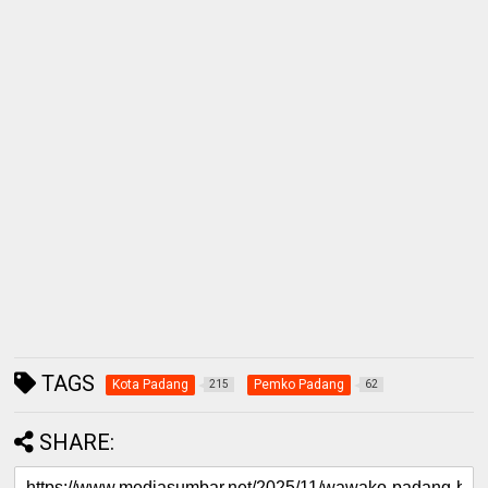
TAGS
Kota Padang
Pemko Padang
215
62
SHARE: