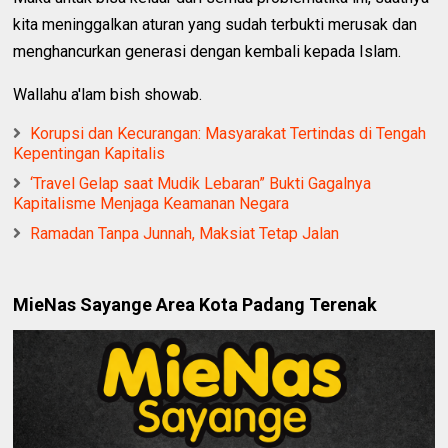
kita meninggalkan aturan yang sudah terbukti merusak dan
menghancurkan generasi dengan kembali kepada Islam.
Wallahu a'lam bish showab.
Korupsi dan Kecurangan: Masyarakat Tertindas di Tengah
Kepentingan Kapitalis
‘Travel Gelap saat Mudik Lebaran” Bukti Gagalnya
Kapitalisme Menjaga Keamanan Negara
Ramadan Tanpa Junnah, Maksiat Tetap Jalan
MieNas Sayange Area Kota Padang Terenak