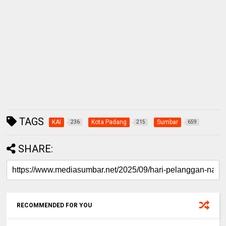
TAGS
KAI
Kota Padang
Sumbar
236
215
659
SHARE:
RECOMMENDED FOR YOU