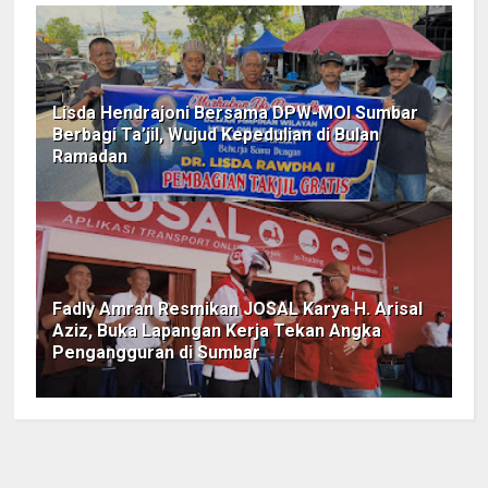
Lisda Hendrajoni Bersama DPW-MOI Sumbar
Berbagi Ta’jil, Wujud Kepedulian di Bulan
Ramadan
Fadly Amran Resmikan JOSAL Karya H. Arisal
Aziz, Buka Lapangan Kerja Tekan Angka
Pengangguran di Sumbar ‎