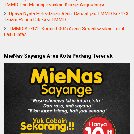
TMMD Dan Mengapresiakan Kinerja Anggotanya
Upaya Nyata Pelestarian Alam, Dansatgas TMMD Ke-123
Tanam Pohon Dilokasi TMMD
TMMD Ke-123 Kodim 0304/Agam Sosialisasikan Tertib
Lalu Lintas
MieNas Sayange Area Kota Padang Terenak