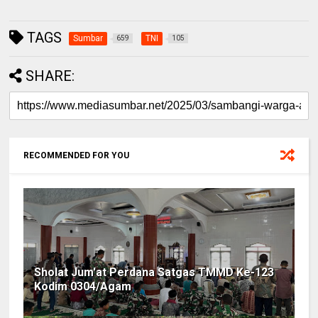
TAGS
Sumbar
TNI
659
105
SHARE:
RECOMMENDED FOR YOU
Sholat Jum'at Perdana Satgas TMMD Ke-123
Kodim 0304/Agam