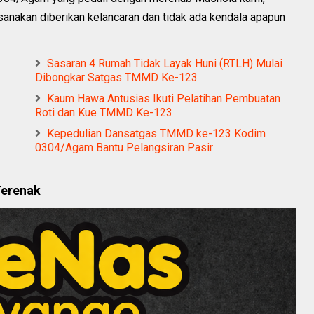
nakan diberikan kelancaran dan tidak ada kendala apapun
Sasaran 4 Rumah Tidak Layak Huni (RTLH) Mulai
Dibongkar Satgas TMMD Ke-123
Kaum Hawa Antusias Ikuti Pelatihan Pembuatan
Roti dan Kue TMMD Ke-123
Kepedulian Dansatgas TMMD ke-123 Kodim
0304/Agam Bantu Pelangsiran Pasir
Terenak