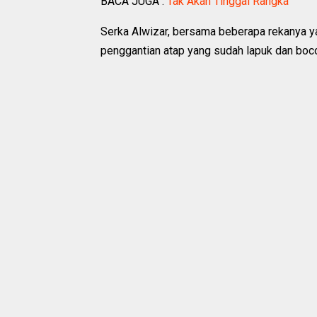
BACA JUGA :
Tak Akan Tinggal Rangka
Serka Alwizar, bersama beberapa rekanya ya
penggantian atap yang sudah lapuk dan boco