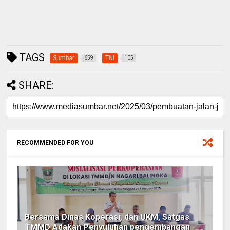
TAGS
Sumbar
TNI
659
105
SHARE:
RECOMMENDED FOR YOU
Bersama Dinas Koperasi, dan UKM, Satgas
TMMD Adakan Penyuluhan pengembangan