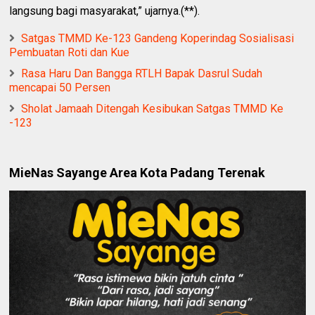
langsung bagi masyarakat,” ujarnya.(**).
Satgas TMMD Ke-123 Gandeng Koperindag Sosialisasi
Pembuatan Roti dan Kue
Rasa Haru Dan Bangga RTLH Bapak Dasrul Sudah
mencapai 50 Persen
Sholat Jamaah Ditengah Kesibukan Satgas TMMD Ke
-123
MieNas Sayange Area Kota Padang Terenak