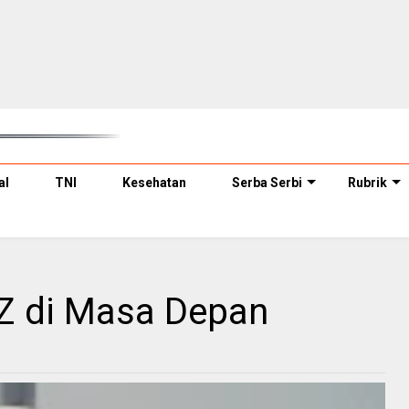
al
TNI
Kesehatan
Serba Serbi
Rubrik
Z di Masa Depan