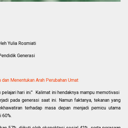
leh Yulia Rosmiati
Pendidik Generasi
 dan Menentukan Arah Perubahan Umat
lajari hari ini."
Kalimat ini hendaknya mampu memotivasi
rjadi pada generasi saat ini. Namun faktanya, tekanan yang
ekhawatiran terhadap masa depan menjadi pemicu utama
i 60%.
fikan 57%, diikuti oleh ekspektasi sosial 42%, serta perasaan