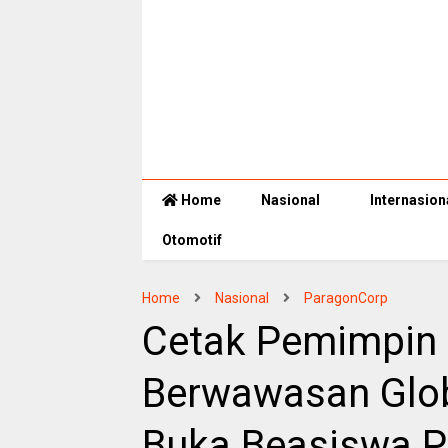
Home
Nasional
Internasion
Otomotif
Home
Nasional
ParagonCorp
Cetak Pemimpin
Berwawasan Glob
Buka Beasiswa P