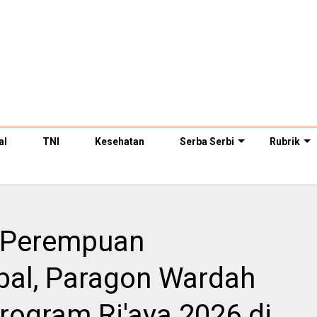
al
TNI
Kesehatan
Serba Serbi
Rubrik
 Perempuan
al, Paragon Wardah
rogram Ri'aya 2026 di