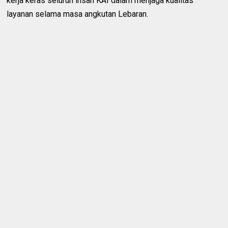
kerja keras seluruh insan KAI dalam menjaga kualitas
layanan selama masa angkutan Lebaran.