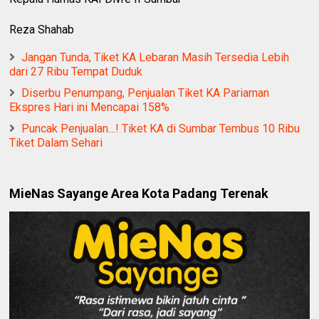
Reza Shahab
Jangan Tunda, Tiket KA Lebaran Masih Tersedia Lebih
dari 27 Ribu Tempat Duduk
Diserbu Penumpang, Penjualan Tiket KA Pariaman
Ekspres Hari ini Mencapai 158%
Puncak Penjualan…! Tiket KA di Sumbar Tembus 10 Ribu
Tiket Dalam Sehari
MieNas Sayange Area Kota Padang Terenak