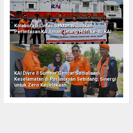
Kolaborasi Lintas Sektor Wujudkan
Perlintasan KA Aman Jelang HUT ke-80 KAI
KAI Divre II Sumbar Gencar Sosialisasi
Keselamatan di Perlintasan Sebidang: Sinergi
untuk Zero Kecelakaan