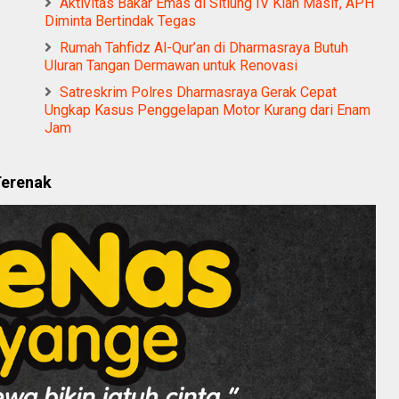
Aktivitas Bakar Emas di Sitiung IV Kian Masif, APH
Diminta Bertindak Tegas
Rumah Tahfidz Al-Qur’an di Dharmasraya Butuh
Uluran Tangan Dermawan untuk Renovasi
Satreskrim Polres Dharmasraya Gerak Cepat
Ungkap Kasus Penggelapan Motor Kurang dari Enam
Jam
Terenak