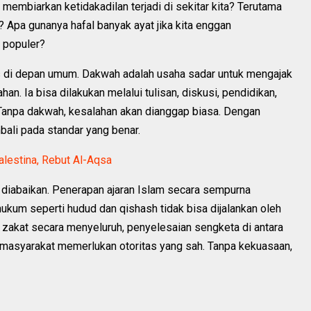
a membiarkan ketidakadilan terjadi di sekitar kita? Terutama
 Apa gunanya hafal banyak ayat jika kita enggan
 populer?
as di depan umum. Dakwah adalah usaha sadar untuk mengajak
n. Ia bisa dilakukan melalui tulisan, diskusi, pendidikan,
Tanpa dakwah, kesalahan akan dianggap biasa. Dengan
ali pada standar yang benar.
alestina, Rebut Al-Aqsa
ng diabaikan. Penerapan ajaran Islam secara sempurna
m seperti hudud dan qishash tidak bisa dijalankan oleh
n zakat secara menyeluruh, penyelesaian sengketa di antara
 masyarakat memerlukan otoritas yang sah. Tanpa kekuasaan,